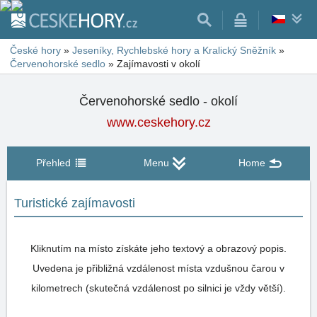
České hory
»
Jeseníky, Rychlebské hory a Kralický Sněžník
»
Červenohorské sedlo
»
Zajímavosti v okolí
Červenohorské sedlo - okolí
www.ceskehory.cz
Přehled
Menu
Home
Turistické zajímavosti
Kliknutím na místo získáte jeho textový a obrazový popis.
Uvedena je přibližná vzdálenost místa vzdušnou čarou v
kilometrech (skutečná vzdálenost po silnici je vždy větší).