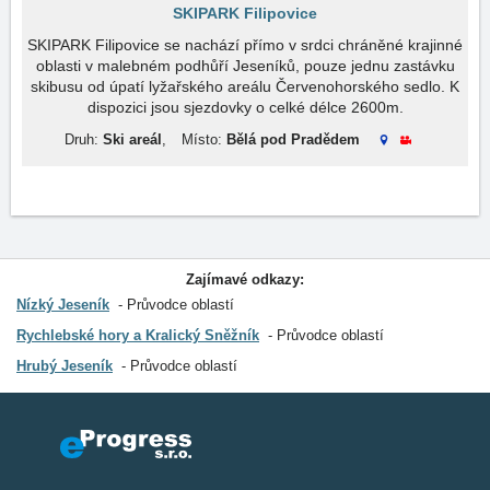
SKIPARK Filipovice
SKIPARK Filipovice se nachází přímo v srdci chráněné krajinné
oblasti v malebném podhůří Jeseníků, pouze jednu zastávku
skibusu od úpatí lyžařského areálu Červenohorského sedlo. K
dispozici jsou sjezdovky o celké délce 2600m.
Druh:
Ski areál
,
Místo:
Bělá pod Pradědem
Zajímavé odkazy:
Nízký Jeseník
Průvodce oblastí
Rychlebské hory a Kralický Sněžník
Průvodce oblastí
Hrubý Jeseník
Průvodce oblastí