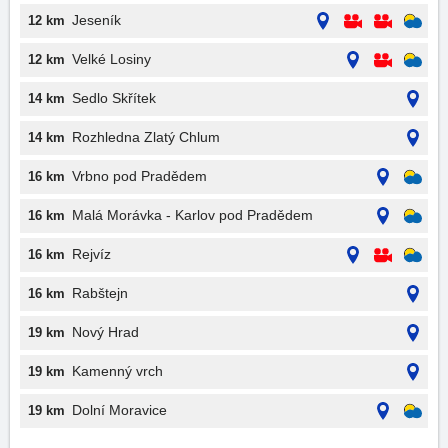
Jeseník
12 km
Velké Losiny
12 km
Sedlo Skřítek
14 km
Rozhledna Zlatý Chlum
14 km
Vrbno pod Pradědem
16 km
Malá Morávka - Karlov pod Pradědem
16 km
Rejvíz
16 km
Rabštejn
16 km
Nový Hrad
19 km
Kamenný vrch
19 km
Dolní Moravice
19 km