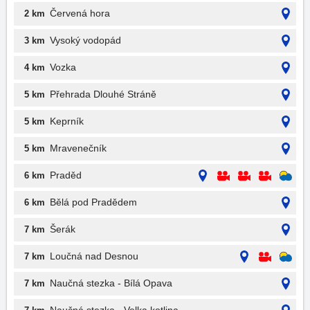
Červená hora
2 km
Vysoký vodopád
3 km
Vozka
4 km
Přehrada Dlouhé Stráně
5 km
Keprník
5 km
Mravenečník
5 km
Praděd
6 km
Bělá pod Pradědem
6 km
Šerák
7 km
Loučná nad Desnou
7 km
Naučná stezka - Bílá Opava
7 km