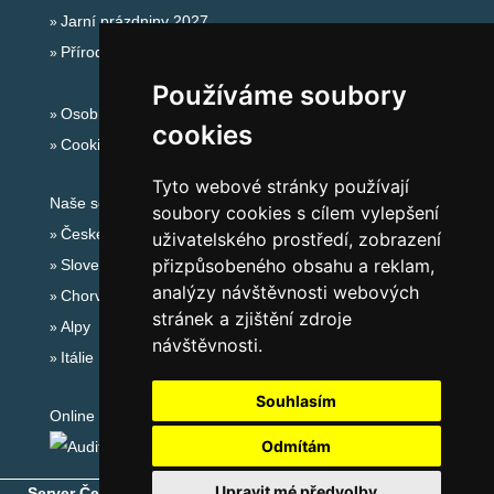
Jarní prázdniny 2027
Přírodní koupaliště
Používáme soubory
Osobní údaje
cookies
Cookies
Tyto webové stránky používají
Naše servery:
soubory cookies s cílem vylepšení
České hory
uživatelského prostředí, zobrazení
přizpůsobeného obsahu a reklam,
Slovenské hory
analýzy návštěvnosti webových
Chorvatsko
stránek a zjištění zdroje
Alpy
návštěvnosti.
Itálie
Souhlasím
Online audit:
Odmítám
Upravit mé předvolby
Server České hory
® - Copyright © 1999-2026
eProgress s.r.o.