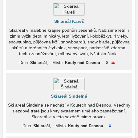
Skiareál Kareš
Skiareál v malebné krajině podhůří Jeseníků. Nabízíme letní i
zimní vyžití (letní minikáry, letní lyžování, koloběžky), 4 vleky,
snowtubing, půjčovna lyží, snowboardů, snow blade, půjčovna
skútrů a terénních čtyřkolek, snowpark, parkoviště zdarma,
techn.zasněžování, rolbovaný svah, lyžařská škola.
Druh:
Ski areál
,
Místo:
Kouty nad Desnou
Skiareál Šindelná
Ski areál Šindelná se nachází v Koutech nad Desnou. Všechny
sjezdové tratě jsou kryty systémem umělého zasněžování.
Skiareál je v této sezóně mimo provoz.
Druh:
Ski areál
,
Místo:
Kouty nad Desnou