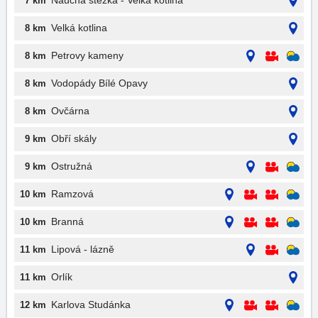
Naučná stezka - Velka kotlina
7 km
Velká kotlina
8 km
Petrovy kameny
8 km
Vodopády Bílé Opavy
8 km
Ovčárna
8 km
Obří skály
9 km
Ostružná
9 km
Ramzová
10 km
Branná
10 km
Lipová - lázně
11 km
Orlík
11 km
Karlova Studánka
12 km