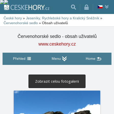
České hory
»
Jeseníky, Rychlebské hory a Kralický Sněžník
»
Červenohorské sedlo
»
Obsah uživatelů
Červenohorské sedlo - obsah uživatelů
www.ceskehory.cz
Přehled
Menu
Home
Zobrazit celou fotogalerii