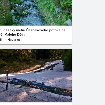
ní desítky metrů Česnekového potoka na
čí Malého Děda
dimír Hovorka