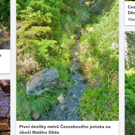
Ces
Dě
Vla
o
První desítky metrů Česnekového potoka na
úbočí Malého Děda