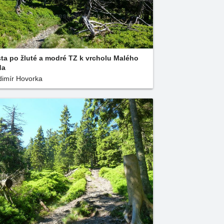
ta po žluté a modré TZ k vrcholu Malého
da
dimír Hovorka