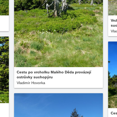
Vrc
su
Vla
Cestu po vrcholku Malého Děda provázejí
ostrůvky suchopýru
Vladimír Hovorka
Ces