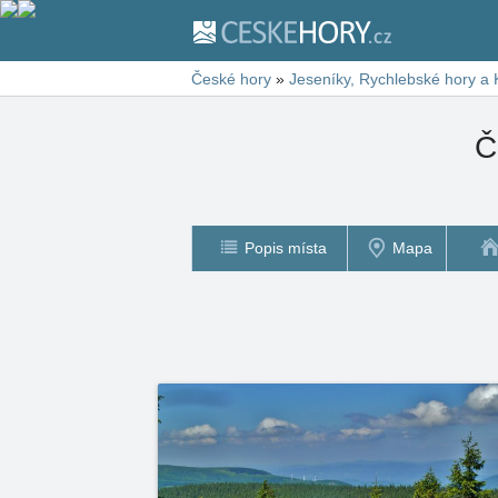
České hory
»
Jeseníky, Rychlebské hory a 
Č
Popis místa
Mapa