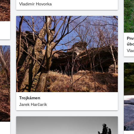
Vladimír Hovorka
Prv
úbo
Vla
Trojkámen
Jarek Harčarík