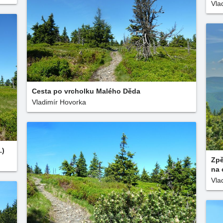
Vla
Cesta po vrcholku Malého Děda
Vladimír Hovorka
.)
Zpě
na 
Vla