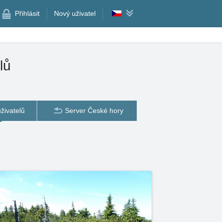
Přihlásit
Nový uživatel
lů
živatelů
Server České hory