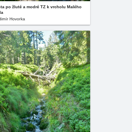
ta po žluté a modré TZ k vrcholu Malého
da
dimír Hovorka