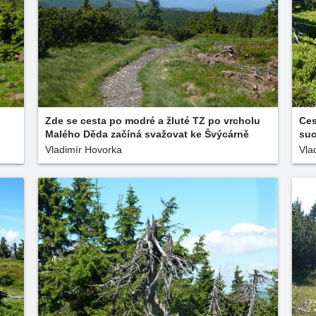
Zde se cesta po modré a žluté TZ po vrcholu
Ces
Malého Děda začíná svažovat ke Švýcárně
su
Vladimír Hovorka
Vla