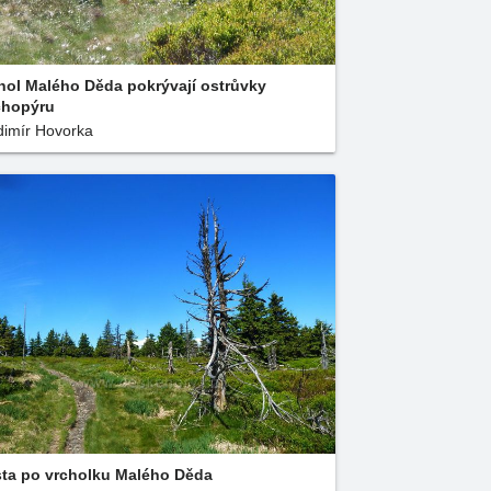
hol Malého Děda pokrývají ostrůvky
chopýru
dimír Hovorka
ta po vrcholku Malého Děda