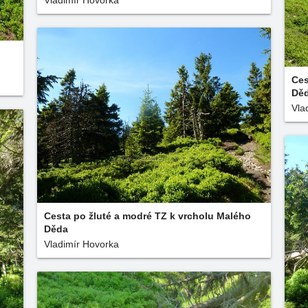
Vladimír Hovorka
Ces
Dě
Vla
Cesta po žluté a modré TZ k vrcholu Malého
Děda
Vladimír Hovorka