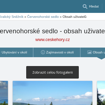
Hledat
Kralický Sněžník
»
Červenohorské sedlo
»
Obsah uživatelů
ervenohorské sedlo - obsah uživate
www.ceskehory.cz
Ubytování v okolí
Zajímavosti v okolí
Obsah u
Zobrazit celou fotogalerii