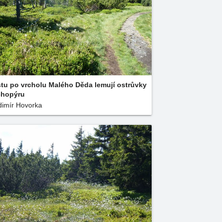
tu po vrcholu Malého Děda lemují ostrůvky
chopýru
dimír Hovorka