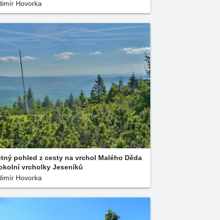
dimír Hovorka
tný pohled z cesty na vrchol Malého Děda
okolní vrcholky Jeseníků
dimír Hovorka